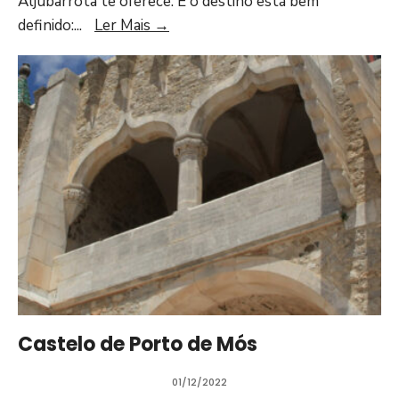
Aljubarrota te oferece. E o destino está bem
definido:
...
Ler Mais
→
Castelo de Porto de Mós
01/12/2022