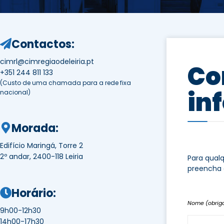
Contactos:
cimrl@cimregiaodeleiria.pt
Co
+351 244 811 133
(Custo de uma chamada para a rede fixa
in
nacional)
Morada:
Edifício Maringá, Torre 2
2º andar, 2400-118 Leiria
Para qual
preencha 
Horário:
Nome (obriga
9h00-12h30
14h00-17h30