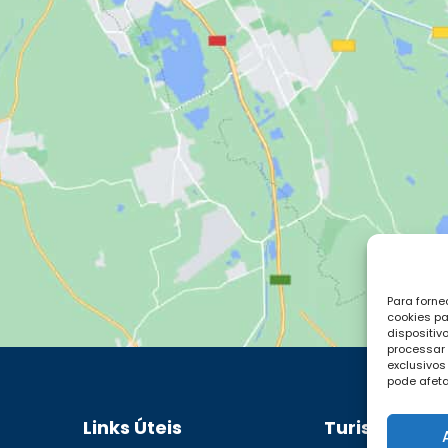
Para forne
cookies p
dispositiv
processar
exclusivos
pode afeta
Links Úteis
Turismo