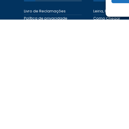
Livro de Reclamações
Leiria, Região de M
Política de privacidade
Como Chegar
Portal das Denúncias
Onde Ficar
Onde Comer
Roteiros