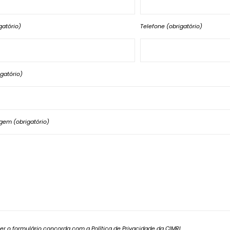
gatório)
Telefone (obrigatório)
gatório)
em (obrigatório)
r o formulário concorda com a Política de Privacidade da CIMRL.