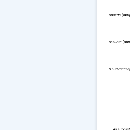
Apelido (obri
Assunto (obri
A sua mensag
Ao submete