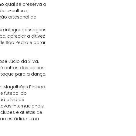
no qual se preserva a
cio-cultural,
ção artesanal do
que integre passagens
ca, apreciar a altivez
 de São Pedro e parar
sé Lúcio da Silva,
 é outros dos palcos
staque para a dança,
r. Magalhães Pessoa.
e futebol do
ua pista de
rovas internacionais,
lubes e atletas de
 ao estádio, numa