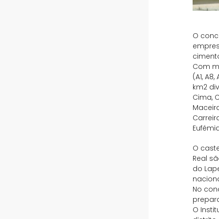
O conc
empresa
cimento
Com mai
(A1, A8
km2 div
Cima, C
Maceira
Carreir
Eufémia
O caste
Real sã
do Lape
naciona
No conc
prepar
O Insti