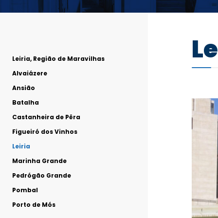
Le
Leiria, Região de Maravilhas
Alvaiázere
Ansião
Batalha
Castanheira de Pêra
Figueiró dos Vinhos
Leiria
Marinha Grande
Pedrógão Grande
Pombal
Porto de Mós