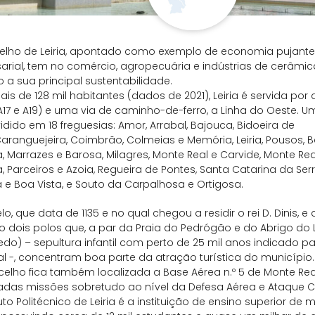
elho de Leiria, apontado como exemplo de economia pujant
rial, tem no comércio, agropecuária e indústrias de cerâmica
 a sua principal sustentabilidade.
s de 128 mil habitantes (dados de 2021), Leiria é servida por
, A17 e A19) e uma via de caminho-de-ferro, a Linha do Oeste. Um
idido em 18 freguesias: Amor, Arrabal, Bajouca, Bidoeira de
aranguejeira, Coimbrão, Colmeias e Memória, Leiria, Pousos, Ba
, Marrazes e Barosa, Milagres, Monte Real e Carvide, Monte R
a, Parceiros e Azoia, Regueira de Pontes, Santa Catarina da Ser
 e Boa Vista, e Souto da Carpalhosa e Ortigosa.
lo, que data de 1135 e no qual chegou a residir o rei D. Dinis,
o dois polos que, a par da Praia do Pedrógão e do Abrigo do
do) – sepultura infantil com perto de 25 mil anos indicado
l -, concentram boa parte da atração turística do município.
elho fica também localizada a Base Aérea n.º 5 de Monte Rea
adas missões sobretudo ao nível da Defesa Aérea e Ataque C
tuto Politécnico de Leiria é a instituição de ensino superior de 