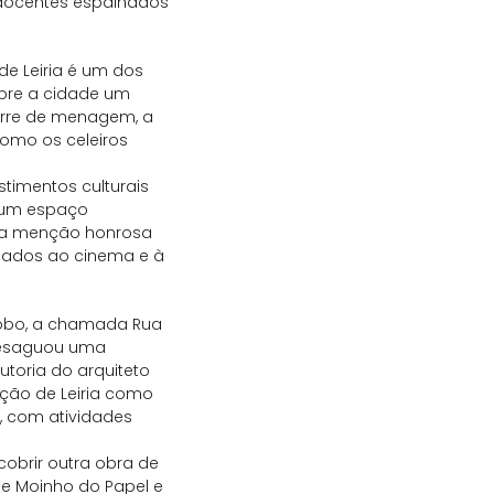
e docentes espalhados
de Leiria é um dos
obre a cidade um
torre de menagem, a
como os celeiros
timentos culturais
, um espaço
ma menção honrosa
cados ao cinema e à
 Lobo, a chamada Rua
 desaguou uma
toria do arquiteto
ação de Leiria como
, com atividades
cobrir outra obra de
-se Moinho do Papel e