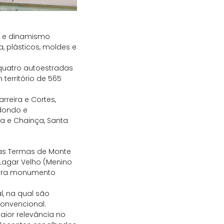
e e dinamismo
, plásticos, moldes e
 quatro autoestradas
 território de 565
rreira e Cortes,
edondo e
ra e Chainça, Santa
 e as Termas de Monte
 Lagar Velho (Menino
 para monumento
l, na qual são
onvencional.
maior relevância no