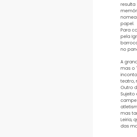
resulta
memória
nomead
papel.
Para co
pela Ig
barroca
no pan
A grand
mas o T
inconto
teatro,
Outro 
Sujeito
campeo
atletis
mas ta
Leiria,
das mar