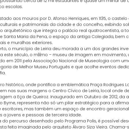
o, possuindo cerca de 12 mil estudantes e quase um milhar d
co escolas.
tado aos mouros por D. Afonso Henriques, em 1135, o castelo 
culturais e patrimoniais da cidade e do concelho, exibindo s
o arquitetónico que integra o palácio real quatrocentista, a 
de Santa Maria da Pena, o espaço da antiga Colegiada, bem 
is e muralhas exteriores.
to, o município de Leiria deu morada a um dos grandes inves
ria este século, o m|i|mo – museu de imagem em movimento
do em 2011 pela Associação Nacional de Museologia com u
egoria de Melhor Museu Português e que acolhe eventos dedi
ia.
ro histórico, onde pontifica a emblemática Praça Rodrigues
 tem nas suas margens o Centro Cívico de Leiria, local onde
gem a Eça de Queiroz. Inaugurado em Outubro de 2012, da au
 Byrne, representa não só um pilar estratégico para a afirm
de escritores, mas também um espaço de encontro geracional
as a jovens e pessoas de terceira idade.
a do percurso desenhado pelo Programa Polis, é possível des
esta feita imaginada pelo arquiteto Álvaro Siza Vieira. Chama