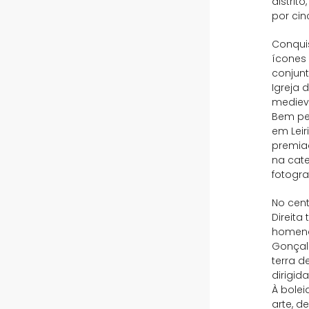
distrit
por cin
Conquis
ícones 
conjunt
Igreja 
medieva
Bem per
em Lei
premia
na cat
fotograf
No cent
Direita
homena
Gonçalo
terra 
dirigid
À bolei
arte, d