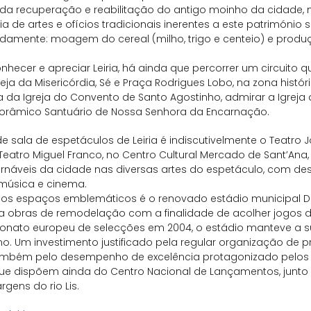
 da recuperação e reabilitação do antigo moinho da cidade, 
 de artes e ofícios tradicionais inerentes a este património só
amente: moagem do cereal (milho, trigo e centeio) e produ
nhecer e apreciar Leiria, há ainda que percorrer um circuito 
reja da Misericórdia, Sé e Praça Rodrigues Lobo, na zona históri
 da Igreja do Convento de Santo Agostinho, admirar a Igreja
orâmico Santuário de Nossa Senhora da Encarnação.
e sala de espetáculos de Leiria é indiscutivelmente o Teatro Jo
eatro Miguel Franco, no Centro Cultural Mercado de Sant’Ana,
rnáveis da cidade nas diversas artes do espetáculo, com de
 música e cinema.
dos espaços emblemáticos é o renovado estádio municipal D
 a obras de remodelação com a finalidade de acolher jogos d
nato europeu de selecções em 2004, o estádio manteve a s
mo. Um investimento justificado pela regular organização de p
mbém pelo desempenho de excelência protagonizado pelos c
 que dispõem ainda do Centro Nacional de Lançamentos, junto
gens do rio Lis.