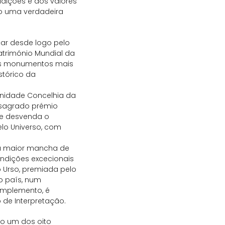
adições e dos valores
o uma verdadeira
çar desde logo pelo
atrimónio Mundial da
os monumentos mais
stórico da
nidade Concelhia da
nsagrado prémio
ue desvenda o
elo Universo, com
la maior mancha de
ondições excecionais
o Urso, premiada pelo
do país, num
complemento, é
 de Interpretação.
do um dos oito