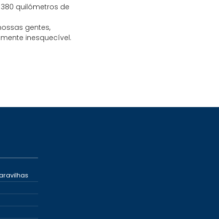
e 380 quilómetros de
nossas gentes,
mente inesquecível.
aravilhas