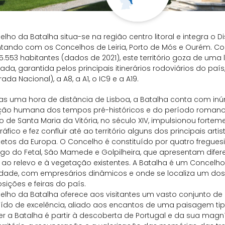
lho da Batalha situa-se na região centro litoral e integra o Dist
ntando com os Concelhos de Leiria, Porto de Mós e Ourém. C
5.553 habitantes (dados de 2021), este território goza de uma
giada, garantida pelos principais itinerários rodoviários do pa
rada Nacional), a A8, a A1, o IC9 e a A19.
s uma hora de distância de Lisboa, a Batalha conta com inú
ão humana dos tempos pré-históricos e do período romano
o de Santa Maria da Vitória, no século XIV, impulsionou forte
fico e fez confluir até ao território alguns dos principais arti
tetos da Europa. O Concelho é constituído por quatro freguesi
o do Fetal, São Mamede e Golpilheira, que apresentam difere
ao relevo e à vegetação existentes. A Batalha é um Concelho
dade, com empresários dinâmicos e onde se localiza um dos 
sições e feiras do país.
lho da Batalha oferece aos visitantes um vasto conjunto de 
uído de excelência, aliado aos encantos de uma paisagem ti
er a Batalha é partir à descoberta de Portugal e da sua magníf