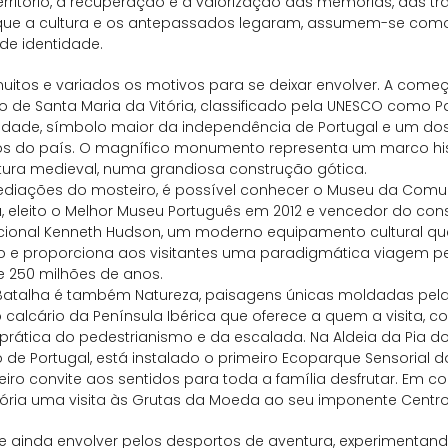
erritório, a recuperação e a valorização das memórias, das tr
 que a cultura e os antepassados legaram, assumem-se com
de identidade.
uitos e variados os motivos para se deixar envolver. A come
o de Santa Maria da Vitória, classificado pela UNESCO como P
dade, símbolo maior da independência de Portugal e um d
dos do país. O magnífico monumento representa um marco hi
tura medieval, numa grandiosa construção gótica.
ediações do mosteiro, é possível conhecer o Museu da Comu
, eleito o Melhor Museu Português em 2012 e vencedor do co
acional Kenneth Hudson, um moderno equipamento cultural q
rio e proporciona aos visitantes uma paradigmática viagem p
e 250 milhões de anos.
Batalha é também Natureza, paisagens únicas moldadas pe
calcário da Península Ibérica que oferece a quem a visita, c
prática do pedestrianismo e da escalada. Na Aldeia da Pia d
 de Portugal, está instalado o primeiro Ecoparque Sensorial 
iro convite aos sentidos para toda a família desfrutar. Em 
ória uma visita às Grutas da Moeda ao seu imponente Centro
e ainda envolver pelos desportos de aventura, experimentan