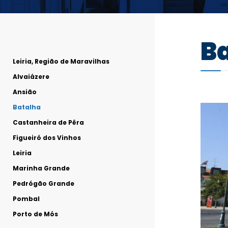
B
Leiria, Região de Maravilhas
Alvaiázere
Ansião
Batalha
Castanheira de Pêra
Figueiró dos Vinhos
Leiria
Marinha Grande
Pedrógão Grande
Pombal
Porto de Mós