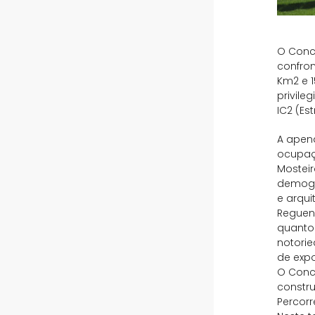
O Conce
confro
Km2 e 1
privile
IC2 (Est
A apena
ocupaç
Mosteir
demográ
e arqui
Regueng
quanto 
notorie
de expo
O Conce
constr
Percorr