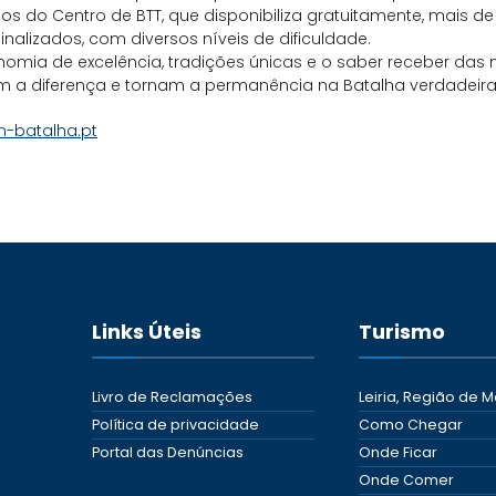
os do Centro de BTT, que disponibiliza gratuitamente, mais d
 sinalizados, com diversos níveis de dificuldade.
omia de excelência, tradições únicas e o saber receber das 
 a diferença e tornam a permanência na Batalha verdadeira
-batalha.pt
Links Úteis
Turismo
Livro de Reclamações
Leiria, Região de M
Política de privacidade
Como Chegar
Portal das Denúncias
Onde Ficar
Onde Comer