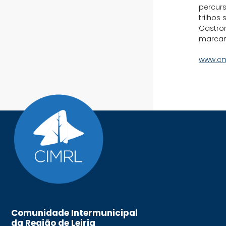
percurs
trilhos
Gastron
marcam
www.cm
Comunidade Intermunicipal
da Região de Leiria