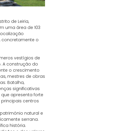
rito de Leiria,
om uma área de 103
 localização
ís, concretamente o
meros vestígios de
. A construção do
mente o crescimento
stas, mestres de obras
as: Batalha,
nças significativas
 que apresenta forte
principais centros
património natural e
picamente serrana.
ica história.