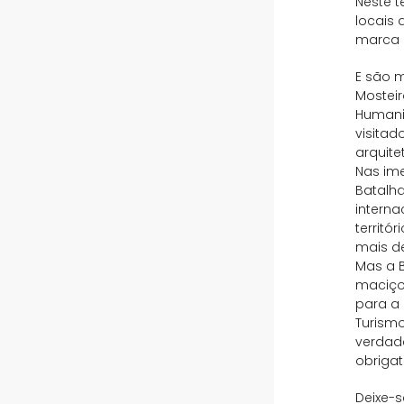
Neste t
locais
marca 
E são m
Mosteir
Humani
visita
arquite
Nas im
Batalha
intern
territó
mais d
Mas a 
maciço 
para a 
Turismo
verdade
obrigat
Deixe-s