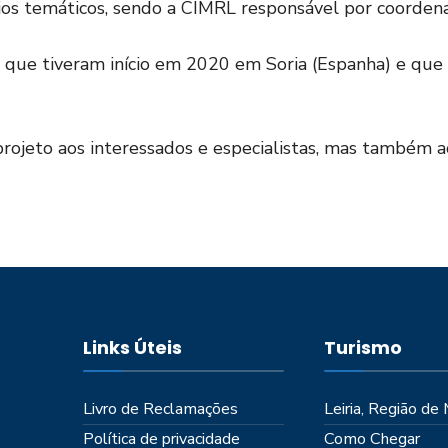
ios temáticos, sendo a CIMRL responsável por coordena
os que tiveram início em 2020 em Soria (Espanha) e qu
projeto aos interessados e especialistas, mas também a
Links Úteis
Turismo
Livro de Reclamações
Leiria, Região de
Política de privacidade
Como Chegar