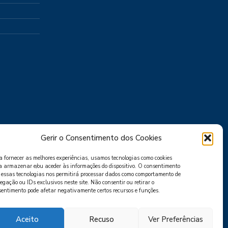
Gerir o Consentimento dos Cookies
a fornecer as melhores experiências, usamos tecnologias como cookies
a armazenar e/ou aceder às informações do dispositivo. O consentimento
 essas tecnologias nos permitirá processar dados como comportamento de
gação ou IDs exclusivos neste site. Não consentir ou retirar o
sentimento pode afetar negativamente certos recursos e funções.
Aceito
Recuso
Ver Preferências
AS