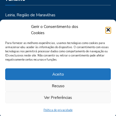
Leiria, Região de Maravilhas
Como Chegar
Gerir o Consentimento dos
Onde Ficar
Cookies
Onde Comer
Para fornecer as melhores experiências, usamos tecnologias como cookies para
Roteiros
armazenar e/ou aceder às informações do dispositivo. O consentimento com essas
tecnologias nos permitirá processar dados como comportamento de navegação ou
IDs exclusivos neste site. Não consentir ou retirar o consentimento pode afetar
negativamente certos recursos e funções.
Aceito
Recuso
LIVRO DE RECLAMAÇÕES
POLÍTICA DE PRIVACIDADE
PORTAL
DAS DENÚNCIAS
Ver Preferências
Política de privacidade
CIMRL - Todos os direitos reservados © - by