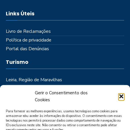
Links Úteis
Livro de Reclamações
Política de privacidade
Portal das Denúncias
Turismo
Leiria, Região de Maravilhas
Como Chegar
Gerir o Consentimento dos
Onde Ficar
Cookies
Onde Comer
Para fornecer as melhores experiências, usamos tecnologias como cookies para
Roteiros
armazenar e/ou aceder às informações do dispositivo. O consentimento com essas
tecnologias nos permitirá processar dados como comportamento de navegação ou
IDs exclusivos neste site. Não consentir ou retirar o consentimento pode afetar
negativamente certos recursos e funções.