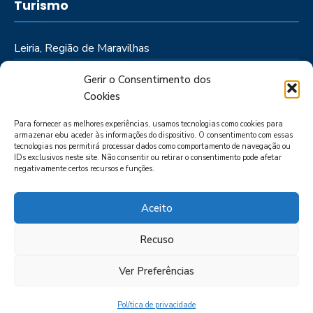
Turismo
Leiria, Região de Maravilhas
Como Chegar
Gerir o Consentimento dos
Onde Ficar
Cookies
Onde Comer
Para fornecer as melhores experiências, usamos tecnologias como cookies para
Roteiros
armazenar e/ou aceder às informações do dispositivo. O consentimento com essas
tecnologias nos permitirá processar dados como comportamento de navegação ou
IDs exclusivos neste site. Não consentir ou retirar o consentimento pode afetar
negativamente certos recursos e funções.
Aceito
Recuso
LIVRO DE RECLAMAÇÕES
POLÍTICA DE PRIVACIDADE
PORTAL
DAS DENÚNCIAS
Ver Preferências
Política de privacidade
CIMRL - Todos os direitos reservados © - by