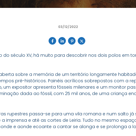
03/12/2022
 do século XV, há muito para descobrir nos dois polos em to
berta sobre a memória de um território longamente habitado
mpos pré-históricos. Painéis acrílicos sobrepostos com a r
, um expositor apresenta fósseis milenares e um monitor p
inação dada ao fóssil, com 25 mil anos, de uma criança en
as rupestres passa-se para uma vila romana e num salto já se
 e a imprensa e até as cortes de Leiria. Tudo no mesmo espa
conde e aonde ecoante a cantar se alonga e se prolonga a l