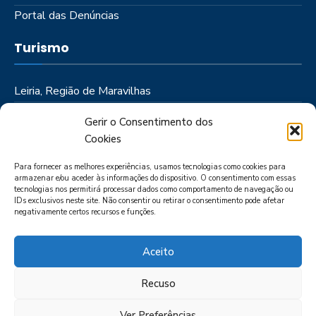
Portal das Denúncias
Turismo
Leiria, Região de Maravilhas
Como Chegar
Gerir o Consentimento dos
Onde Ficar
Cookies
Onde Comer
Para fornecer as melhores experiências, usamos tecnologias como cookies para
Roteiros
armazenar e/ou aceder às informações do dispositivo. O consentimento com essas
tecnologias nos permitirá processar dados como comportamento de navegação ou
IDs exclusivos neste site. Não consentir ou retirar o consentimento pode afetar
negativamente certos recursos e funções.
Aceito
Recuso
LIVRO DE RECLAMAÇÕES
POLÍTICA DE PRIVACIDADE
PORTAL
DAS DENÚNCIAS
Ver Preferências