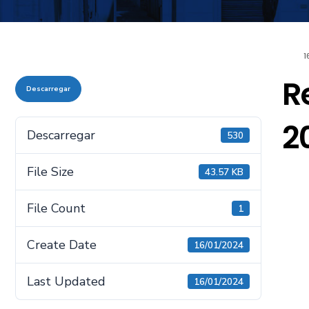
1
R
Descarregar
2
Descarregar
530
File Size
43.57 KB
File Count
1
Create Date
16/01/2024
Last Updated
16/01/2024