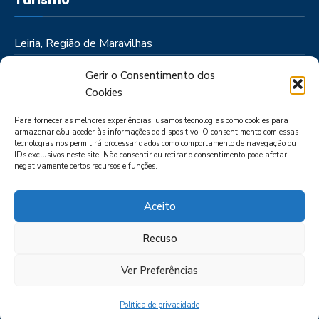
Leiria, Região de Maravilhas
Como Chegar
Gerir o Consentimento dos
Onde Ficar
Cookies
Onde Comer
Para fornecer as melhores experiências, usamos tecnologias como cookies para
Roteiros
armazenar e/ou aceder às informações do dispositivo. O consentimento com essas
tecnologias nos permitirá processar dados como comportamento de navegação ou
IDs exclusivos neste site. Não consentir ou retirar o consentimento pode afetar
negativamente certos recursos e funções.
Aceito
Recuso
LIVRO DE RECLAMAÇÕES
POLÍTICA DE PRIVACIDADE
PORTAL
DAS DENÚNCIAS
Ver Preferências
Política de privacidade
CIMRL - Todos os direitos reservados © - by