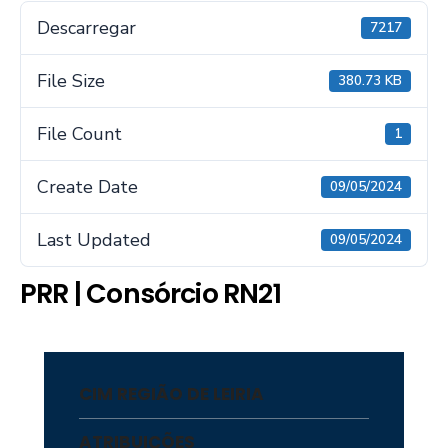
Descarregar
7217
File Size
380.73 KB
File Count
1
Create Date
09/05/2024
Last Updated
09/05/2024
PRR | Consórcio RN21
CIM REGIÃO DE LEIRIA
ATRIBUIÇÕES