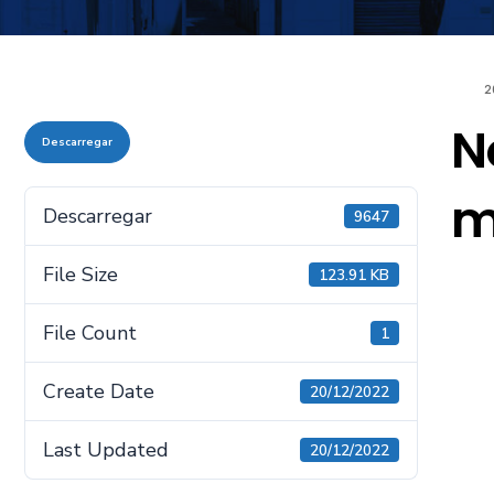
2
N
Descarregar
m
Descarregar
9647
File Size
123.91 KB
File Count
1
Create Date
20/12/2022
Last Updated
20/12/2022