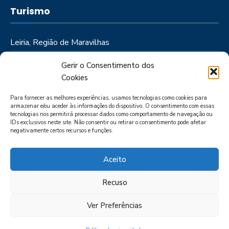
Turismo
Leiria, Região de Maravilhas
Como Chegar
Gerir o Consentimento dos
Onde Ficar
Cookies
Onde Comer
Para fornecer as melhores experiências, usamos tecnologias como cookies para
Roteiros
armazenar e/ou aceder às informações do dispositivo. O consentimento com essas
tecnologias nos permitirá processar dados como comportamento de navegação ou
IDs exclusivos neste site. Não consentir ou retirar o consentimento pode afetar
negativamente certos recursos e funções.
Aceito
Recuso
LIVRO DE RECLAMAÇÕES
POLÍTICA DE PRIVACIDADE
PORTAL
DAS DENÚNCIAS
Ver Preferências