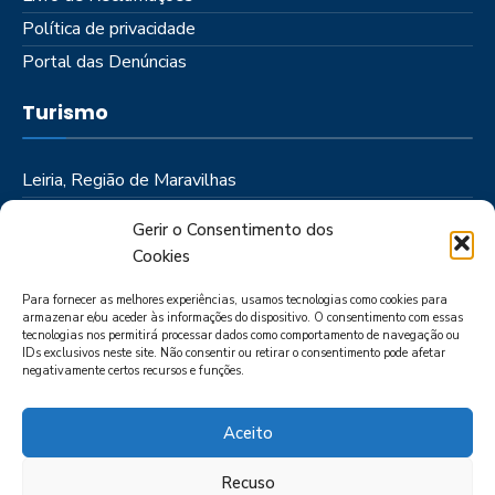
Política de privacidade
Portal das Denúncias
Turismo
Leiria, Região de Maravilhas
Como Chegar
Gerir o Consentimento dos
Onde Ficar
Cookies
Onde Comer
Para fornecer as melhores experiências, usamos tecnologias como cookies para
Roteiros
armazenar e/ou aceder às informações do dispositivo. O consentimento com essas
tecnologias nos permitirá processar dados como comportamento de navegação ou
IDs exclusivos neste site. Não consentir ou retirar o consentimento pode afetar
negativamente certos recursos e funções.
Aceito
Recuso
LIVRO DE RECLAMAÇÕES
POLÍTICA DE PRIVACIDADE
PORTAL