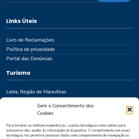
Links Úteis
Livro de Reclamações
Política de privacidade
Portal das Denúncias
Turismo
Leiria, Região de Maravilhas
Como Chegar
Gerir o Consentimento dos
Onde Ficar
Cookies
Onde Comer
Para fornecer as melhores experiências, usamos tecnologias como cookies para
Roteiros
armazenar e/ou aceder às informações do dispositivo. O consentimento com essas
tecnologias nos permitirá processar dados como comportamento de navegação ou