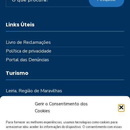
Links Úteis
Livro de Reclamações
Política de privacidade
Portal das Denúncias
Turismo
Leiria, Região de Maravilhas
Como Chegar
Gerir o Consentimento dos
Onde Ficar
Cookies
Onde Comer
Para fornecer as melhores experiências, usamos tecnologias como cookies para
Roteiros
armazenar e/ou aceder às informações do dispositivo. O consentimento com essas