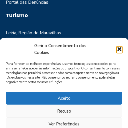
Portal das Denúncias
Turismo
Leiria, Região de Maravilhas
Como Chegar
Gerir o Consentimento dos
Onde Ficar
Cookies
Onde Comer
Para fornecer as melhores experiências, usamos tecnologias como cookies para
Roteiros
armazenar e/ou aceder às informações do dispositivo. O consentimento com essas
tecnologias nos permitirá processar dados como comportamento de navegação ou
IDs exclusivos neste site. Não consentir ou retirar o consentimento pode afetar
negativamente certos recursos e funções.
Aceito
Recuso
LIVRO DE RECLAMAÇÕES
POLÍTICA DE PRIVACIDADE
PORTAL
DAS DENÚNCIAS
Ver Preferências