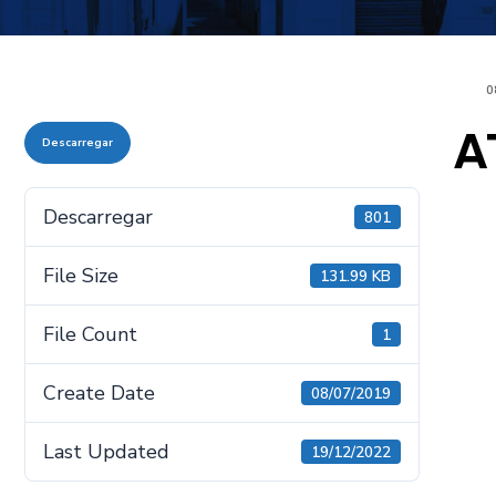
0
A
Descarregar
Descarregar
801
File Size
131.99 KB
File Count
1
Create Date
08/07/2019
Last Updated
19/12/2022