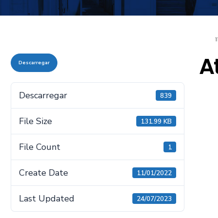
1
A
Descarregar
Descarregar
839
File Size
131.99 KB
File Count
1
Create Date
11/01/2022
Last Updated
24/07/2023