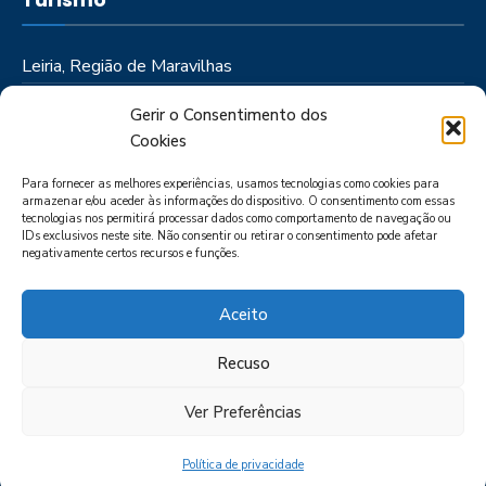
Leiria, Região de Maravilhas
Como Chegar
Gerir o Consentimento dos
Onde Ficar
Cookies
Onde Comer
Para fornecer as melhores experiências, usamos tecnologias como cookies para
Roteiros
armazenar e/ou aceder às informações do dispositivo. O consentimento com essas
tecnologias nos permitirá processar dados como comportamento de navegação ou
IDs exclusivos neste site. Não consentir ou retirar o consentimento pode afetar
negativamente certos recursos e funções.
Aceito
Recuso
LIVRO DE RECLAMAÇÕES
POLÍTICA DE PRIVACIDADE
PORTAL
DAS DENÚNCIAS
Ver Preferências
Política de privacidade
CIMRL - Todos os direitos reservados © - by