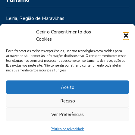
Leiria, Região de Maravilhas
Como Chegar
Gerir o Consentimento dos
Onde Ficar
Cookies
Onde Comer
Para fornecer as melhores experiências, usamos tecnologias como cookies para
Roteiros
armazenar e/ou aceder às informações do dispositivo. O consentimento com essas
tecnologias nos permitirá processar dados como comportamento de navegação ou
IDs exclusivos neste site. Não consentir ou retirar o consentimento pode afetar
negativamente certos recursos e funções.
Aceito
Recuso
LIVRO DE RECLAMAÇÕES
POLÍTICA DE PRIVACIDADE
PORTAL
DAS DENÚNCIAS
Ver Preferências
Política de privacidade
CIMRL - Todos os direitos reservados © - by