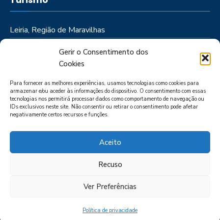
Leiria, Região de Maravilhas
Como Chegar
Gerir o Consentimento dos
Onde Ficar
Cookies
Onde Comer
Para fornecer as melhores experiências, usamos tecnologias como cookies para
Roteiros
armazenar e/ou aceder às informações do dispositivo. O consentimento com essas
tecnologias nos permitirá processar dados como comportamento de navegação ou
IDs exclusivos neste site. Não consentir ou retirar o consentimento pode afetar
negativamente certos recursos e funções.
Aceito
Recuso
LIVRO DE RECLAMAÇÕES
POLÍTICA DE PRIVACIDADE
PORTAL
DAS DENÚNCIAS
Ver Preferências
Política de privacidade
CIMRL - Todos os direitos reservados © - by