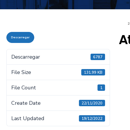
2
A
Descarregar
Descarregar
6787
File Size
131.99 KB
File Count
1
Create Date
22/11/2020
Last Updated
19/12/2022