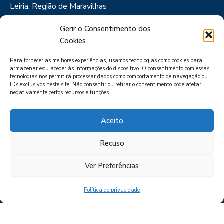
Leiria, Região de Maravilhas
Como Chegar
Gerir o Consentimento dos
Onde Ficar
Cookies
Onde Comer
Para fornecer as melhores experiências, usamos tecnologias como cookies para
Roteiros
armazenar e/ou aceder às informações do dispositivo. O consentimento com essas
tecnologias nos permitirá processar dados como comportamento de navegação ou
IDs exclusivos neste site. Não consentir ou retirar o consentimento pode afetar
negativamente certos recursos e funções.
Aceito
Recuso
LIVRO DE RECLAMAÇÕES
POLÍTICA DE PRIVACIDADE
PORTAL
DAS DENÚNCIAS
Ver Preferências
Política de privacidade
CIMRL - Todos os direitos reservados © - by