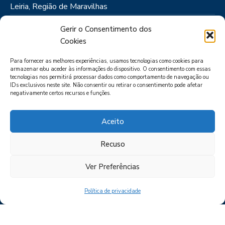
Leiria, Região de Maravilhas
Como Chegar
Gerir o Consentimento dos
Onde Ficar
Cookies
Onde Comer
Para fornecer as melhores experiências, usamos tecnologias como cookies para
Roteiros
armazenar e/ou aceder às informações do dispositivo. O consentimento com essas
tecnologias nos permitirá processar dados como comportamento de navegação ou
IDs exclusivos neste site. Não consentir ou retirar o consentimento pode afetar
negativamente certos recursos e funções.
Aceito
Recuso
LIVRO DE RECLAMAÇÕES
POLÍTICA DE PRIVACIDADE
PORTAL
DAS DENÚNCIAS
Ver Preferências
Política de privacidade
CIMRL - Todos os direitos reservados © - by