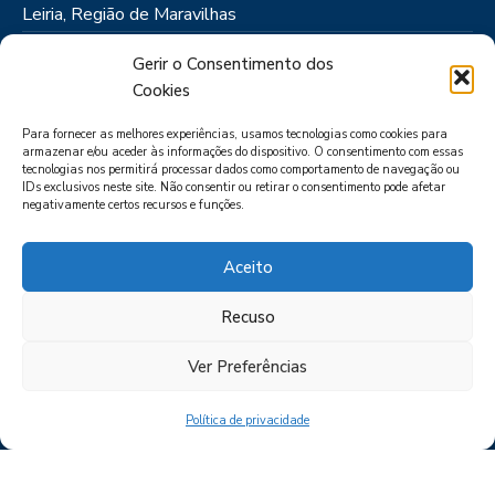
Leiria, Região de Maravilhas
Como Chegar
Gerir o Consentimento dos
Onde Ficar
Cookies
Onde Comer
Para fornecer as melhores experiências, usamos tecnologias como cookies para
Roteiros
armazenar e/ou aceder às informações do dispositivo. O consentimento com essas
tecnologias nos permitirá processar dados como comportamento de navegação ou
IDs exclusivos neste site. Não consentir ou retirar o consentimento pode afetar
negativamente certos recursos e funções.
Aceito
Recuso
LIVRO DE RECLAMAÇÕES
POLÍTICA DE PRIVACIDADE
PORTAL
DAS DENÚNCIAS
Ver Preferências
Política de privacidade
CIMRL - Todos os direitos reservados © - by