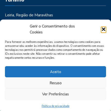
Leiria, Região de Maravilhas
Como Chegar
Gerir o Consentimento dos
Onde Ficar
Cookies
Onde Comer
Para fornecer as melhores experiências, usamos tecnologias como cookies para
Roteiros
armazenar e/ou aceder às informações do dispositivo. O consentimento com essas
tecnologias nos permitirá processar dados como comportamento de navegação ou
IDs exclusivos neste site. Não consentir ou retirar o consentimento pode afetar
negativamente certos recursos e funções.
Aceito
Recuso
LIVRO DE RECLAMAÇÕES
POLÍTICA DE PRIVACIDADE
PORTAL
DAS DENÚNCIAS
Ver Preferências
Política de privacidade
CIMRL - Todos os direitos reservados © - by