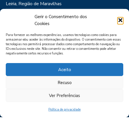
Leiria, Região de Maravilhas
Como Chegar
Gerir o Consentimento dos
Onde Ficar
Cookies
Onde Comer
Para fornecer as melhores experiências, usamos tecnologias como cookies para
Roteiros
armazenar e/ou aceder às informações do dispositivo. O consentimento com essas
tecnologias nos permitirá processar dados como comportamento de navegação ou
IDs exclusivos neste site. Não consentir ou retirar o consentimento pode afetar
negativamente certos recursos e funções.
Aceito
Recuso
LIVRO DE RECLAMAÇÕES
POLÍTICA DE PRIVACIDADE
PORTAL
DAS DENÚNCIAS
Ver Preferências
Política de privacidade
CIMRL - Todos os direitos reservados © - by