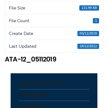
File Size
131.99 KB
File Count
1
Create Date
05/11/2019
Last Updated
19/12/2022
ATA-12_05112019
CIM REGIÃO DE LEIRIA
ATRIBUIÇÕES
ORGÂNICA