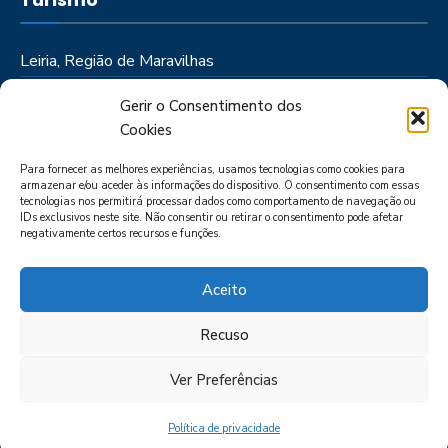
Leiria, Região de Maravilhas
Como Chegar
Gerir o Consentimento dos
Onde Ficar
Cookies
Onde Comer
Para fornecer as melhores experiências, usamos tecnologias como cookies para
Roteiros
armazenar e/ou aceder às informações do dispositivo. O consentimento com essas
tecnologias nos permitirá processar dados como comportamento de navegação ou
IDs exclusivos neste site. Não consentir ou retirar o consentimento pode afetar
negativamente certos recursos e funções.
Aceito
Recuso
LIVRO DE RECLAMAÇÕES
POLÍTICA DE PRIVACIDADE
PORTAL
DAS DENÚNCIAS
Ver Preferências
Política de privacidade
CIMRL - Todos os direitos reservados © - by