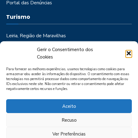
Portal das Denúncias
Turismo
Leiria, Região de Maravilhas
Como Chegar
Gerir o Consentimento dos
Onde Ficar
Cookies
Onde Comer
Para fornecer as melhores experiências, usamos tecnologias como cookies para
Roteiros
armazenar e/ou aceder às informações do dispositivo. O consentimento com essas
tecnologias nos permitirá processar dados como comportamento de navegação ou
IDs exclusivos neste site. Não consentir ou retirar o consentimento pode afetar
negativamente certos recursos e funções.
Aceito
Recuso
LIVRO DE RECLAMAÇÕES
POLÍTICA DE PRIVACIDADE
PORTAL
DAS DENÚNCIAS
Ver Preferências