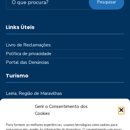
Pesquisar
Links Úteis
Livro de Reclamações
Política de privacidade
Portal das Denúncias
Turismo
Leiria, Região de Maravilhas
Como Chegar
Gerir o Consentimento dos
Onde Ficar
Cookies
Onde Comer
Para fornecer as melhores experiências, usamos tecnologias como cookies para
Roteiros
armazenar e/ou aceder às informações do dispositivo. O consentimento com essas