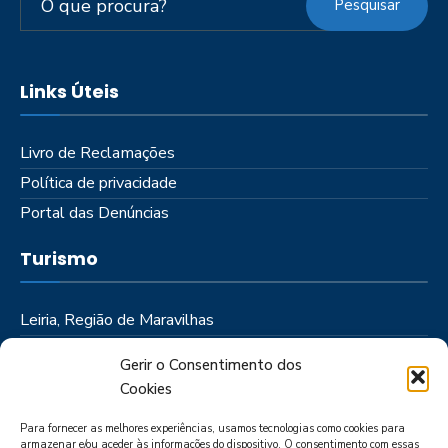
Pesquisar
Links Úteis
Livro de Reclamações
Política de privacidade
Portal das Denúncias
Turismo
Leiria, Região de Maravilhas
Como Chegar
Gerir o Consentimento dos
Onde Ficar
Cookies
Onde Comer
Para fornecer as melhores experiências, usamos tecnologias como cookies para
Roteiros
armazenar e/ou aceder às informações do dispositivo. O consentimento com essas