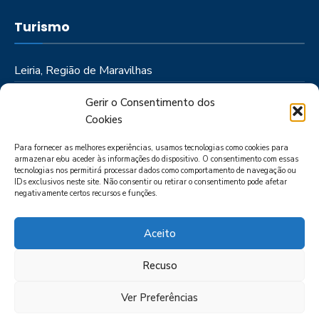
Turismo
Leiria, Região de Maravilhas
Como Chegar
Gerir o Consentimento dos
Onde Ficar
Cookies
Onde Comer
Para fornecer as melhores experiências, usamos tecnologias como cookies para
Roteiros
armazenar e/ou aceder às informações do dispositivo. O consentimento com essas
tecnologias nos permitirá processar dados como comportamento de navegação ou
IDs exclusivos neste site. Não consentir ou retirar o consentimento pode afetar
negativamente certos recursos e funções.
Aceito
Recuso
LIVRO DE RECLAMAÇÕES
POLÍTICA DE PRIVACIDADE
PORTAL
DAS DENÚNCIAS
Ver Preferências