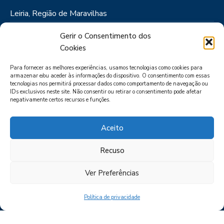
Leiria, Região de Maravilhas
Como Chegar
Gerir o Consentimento dos
Onde Ficar
Cookies
Onde Comer
Para fornecer as melhores experiências, usamos tecnologias como cookies para
Roteiros
armazenar e/ou aceder às informações do dispositivo. O consentimento com essas
tecnologias nos permitirá processar dados como comportamento de navegação ou
IDs exclusivos neste site. Não consentir ou retirar o consentimento pode afetar
negativamente certos recursos e funções.
Aceito
Recuso
LIVRO DE RECLAMAÇÕES
POLÍTICA DE PRIVACIDADE
PORTAL
DAS DENÚNCIAS
Ver Preferências
Política de privacidade
CIMRL - Todos os direitos reservados © - by