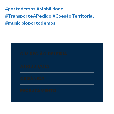
#portodemos
#Mobilidade
#TransporteAPedido
#CoesãoTerritorial
#municipioportodemos
CIM REGIÃO DE LEIRIA
ATRIBUIÇÕES
ORGÂNICA
RECRUTAMENTO