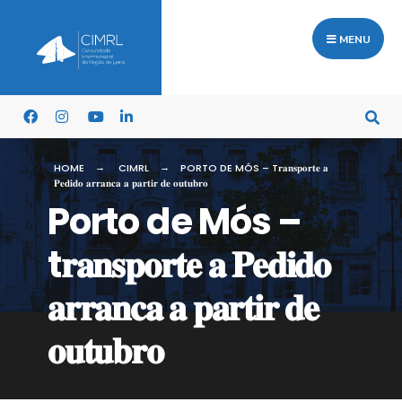
MENU
HOME
CIMRL
PORTO DE MÓS – T𝐫𝐚𝐧𝐬𝐩𝐨𝐫𝐭𝐞 𝐚
𝐏𝐞𝐝𝐢𝐝𝐨 𝐚𝐫𝐫𝐚𝐧𝐜𝐚 𝐚 𝐩𝐚𝐫𝐭𝐢𝐫 𝐝𝐞 𝐨𝐮𝐭𝐮𝐛𝐫𝐨
Porto de Mós –
t𝐫𝐚𝐧𝐬𝐩𝐨𝐫𝐭𝐞 𝐚 𝐏𝐞𝐝𝐢𝐝𝐨
𝐚𝐫𝐫𝐚𝐧𝐜𝐚 𝐚 𝐩𝐚𝐫𝐭𝐢𝐫 𝐝𝐞
𝐨𝐮𝐭𝐮𝐛𝐫𝐨